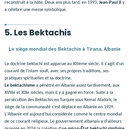
reconstruit à la hâte. Deux ans plus tard, en 1993,
Jean-Paul II
y
a célébré une messe symbolique.
5. Les Bektachis
Le siège mondial des Bektachis à Tirana, Albanie
L
La doctrine bektachi est apparue au XIIIème siècle. Il s'agit d'un
courant de l'islam soufi, avec ses propres traditions, ses
pratiques spirituelles et sa doctrine.
Le bektachisme
a pénétré en Albanie assez tardivement, aux
XVIIIe et XIXe siècles, mais il y a gagné en force. Suite à la
persécution des Bektachis en Turquie sous Kemal Atatürk, le
siège de la communauté s'est déplacé en Albanie en 1929.
L'Albanie est aujourd'hui considérée comme le centre mondial
de ce courant religieux. Le gouvernement albanais a d'ailleurs
proposé en 2024 la création d'
un micro-État bektachi similaire