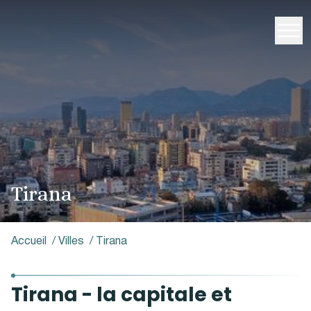
Tirana
Accueil
/
Villes
/
Tirana
Tirana - la capitale et