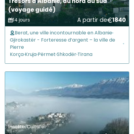
Trésors d'Albanie, du nord au sud
(voyage guidé)
A partir de
1840
14 jours
Berat, une ville incontournable en Albanie
Gjirokastër - Forteresse d’argent – la ville de
Pierre
Korça
Kruja
Përmet
Shkodër
Tirana
Insolite, Culturel